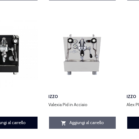
IZZO
IZZO
Valexia Pid in Acciaio
Alex P
ngi al carrello
Aggiungi al carrello
