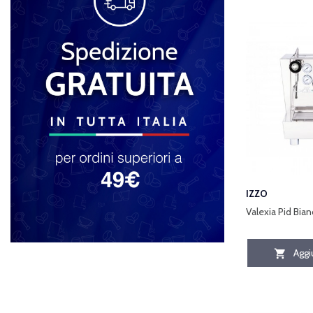
IZZO
Valexia Pid Bian
Aggiu
