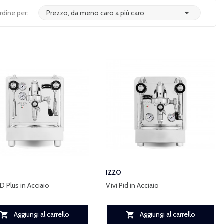

rdine per:
Prezzo, da meno caro a più caro
IZZO
ID Plus in Acciaio
Vivi Pid in Acciaio
Aggiungi al carrello
Aggiungi al carrello

