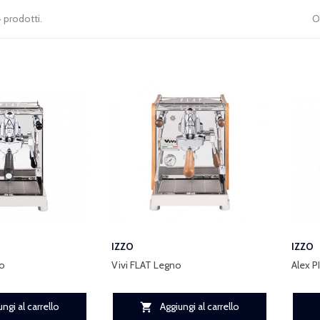
 prodotti.
O
IZZO
IZZO
io
Vivi FLAT Legno
Alex P
ngi al carrello
Aggiungi al carrello
