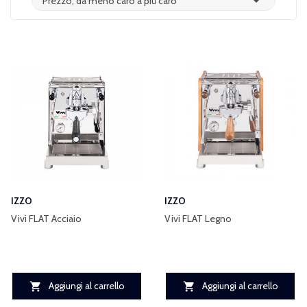

Prezzo, da meno caro a più caro
IZZO
IZZO
Vivi FLAT Acciaio
Vivi FLAT Legno
Aggiungi al carrello
Aggiungi al carrello

