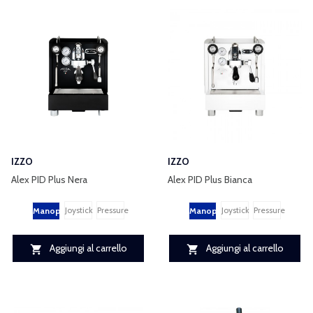
IZZO
IZZO
Alex PID Plus Nera
Alex PID Plus Bianca
Joystick
Pressure
Joystick
Pressure
Manopole
Manopole
Aggiungi al carrello
Aggiungi al carrello

