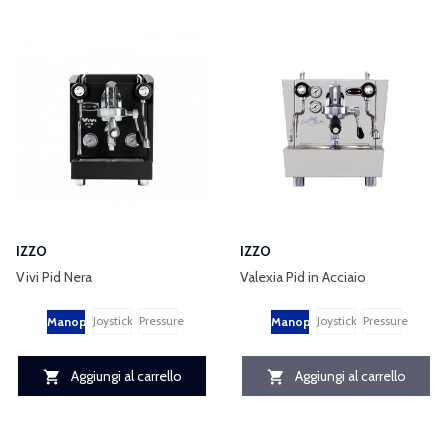
IZZO
IZZO
Vivi Pid Nera
Valexia Pid in Acciaio
Joystick
Pressure
Joystick
Pressure
Manopole
Manopole
Aggiungi al carrello
Aggiungi al carrello

