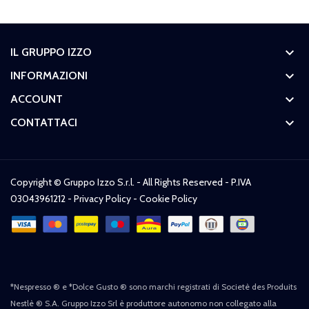
keyboard_arrow_down
IL GRUPPO IZZO
keyboard_arrow_down
INFORMAZIONI
keyboard_arrow_down
ACCOUNT
keyboard_arrow_down
CONTATTACI
Copyright © Gruppo Izzo S.r.l. - All Rights Reserved - P.IVA
03043961212 -
Privacy Policy
-
Cookie Policy
*Nespresso ® e *Dolce Gusto ® sono marchi registrati di Societè des Produits
Nestlè ® S.A. Gruppo Izzo Srl è produttore autonomo non collegato alla