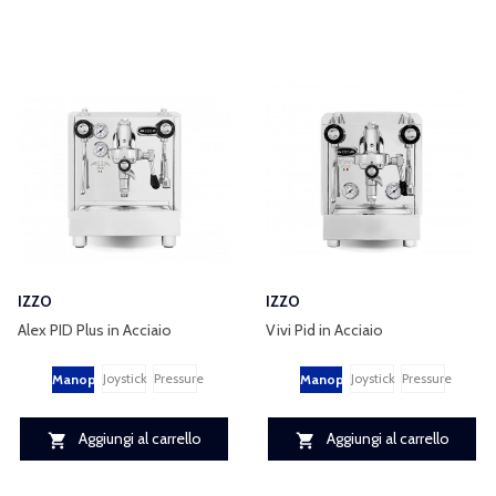
IZZO
IZZO
Alex PID Plus in Acciaio
Vivi Pid in Acciaio
Joystick
Pressure
Joystick
Pressure
Manopole
Manopole
Aggiungi al carrello
Aggiungi al carrello

