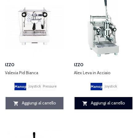
IZZO
IZZO
Valexia Pid Bianca
Alex Leva in Acciaio
Joystick
Pressure
Joystick
Manopole
Manopole
Aggiungi al carrello
Aggiungi al carrello

