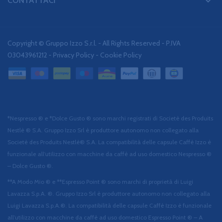
keyboard_arrow_down
CONTATTACI
Copyright © Gruppo Izzo S.r.l. - All Rights Reserved - P.IVA
03043961212 -
Privacy Policy
-
Cookie Policy
*Nespresso ® e *Dolce Gusto ® sono marchi registrati di Societè des Produits
Nestlè ® S.A. Gruppo Izzo Srl è produttore autonomo non collegato alla
Societè des Produits Nestlè® S.A. La compatibilità delle capsule Caffè Izzo è
funzionale all’utilizzo con macchine da caffè ad uso domestico Nespresso ®
– Dolce Gusto ®.
**A Modo Mio ® e **Espresso Point ® sono marchi di proprietà di Luigi
Lavazza S.p.A. ®. Gruppo Izzo Srl è produttore autonomo non collegato alla
Luigi Lavazza S.p.A.®. La compatibilità delle capsule Caffè Izzo è funzionale
all’utilizzo con macchine da caffè ad uso domestico Espresso Point ® – A