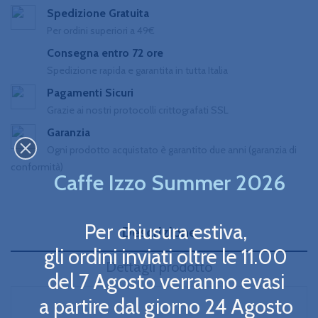
Spedizione Gratuita
Per ordini superiori a 49€
Consegna entro 72 ore
Spedizione rapida e garantita in tutta Italia
Pagamenti Sicuri
Grazie ai nostri protocolli crittografati SSL
Garanzia
Ogni prodotto acquistato è garantito due anni (garanzia di
conformità)
Caffe Izzo Summer 2026
Per chiusura estiva,
Descrizione
gli ordini inviati oltre le 11.00
Dettagli prodotto
del 7 Agosto verranno evasi
a partire dal giorno 24 Agosto