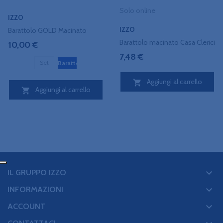
Solo online
IZZO
IZZO
Barattolo GOLD Macinato
Barattolo macinato Casa Clerici
10,00 €
7,48 €
Set
Barattolo
Aggiungi al carrello

Aggiungi al carrello

keyboard_arrow_down
IL GRUPPO IZZO
keyboard_arrow_down
INFORMAZIONI
keyboard_arrow_down
ACCOUNT