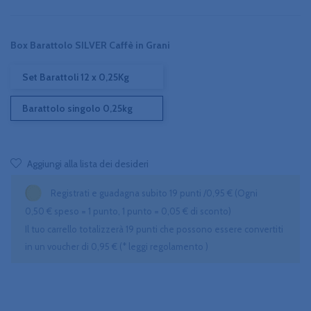
Box Barattolo SILVER Caffè in Grani
Set Barattoli 12 x 0,25Kg
Barattolo singolo 0,25kg
Aggiungi alla lista dei desideri
Registrati e guadagna subito 19 punti /0,95 €
(Ogni
0,50 € speso = 1 punto, 1 punto = 0,05 € di sconto)
Il tuo carrello totalizzerà 19 punti che possono essere convertiti
in un voucher di 0,95 € (* leggi regolamento )