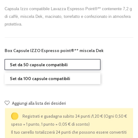
Capsula Izzo compatibile Lavazza Espresso Point®** contenente 7,2 g
di caffè, miscela Dek, macinato, torrefatto e confezionato in atmosfera
protettiva.
Box Capsule IZZO Espresso point®** miscela Dek
Set da 50 capsule compatibili
Set da 100 capsule compatibili
Aggiungi alla lista dei desideri
Registrati e guadagna subito 24 punti /1,20 €
(Ogni 0,50 €
speso = 1 punto, 1 punto = 0,05 € di sconto)
Il tuo carrello totalizzerà 24 punti che possono essere convertiti