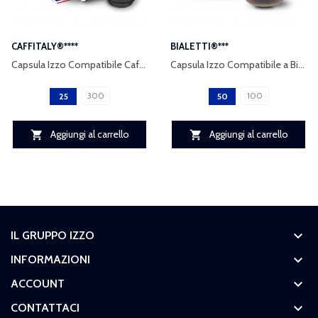
CAFFITALY®****
BIALETTI®***
Capsula Izzo Compatibile Caffitaly®**** miscela...
Capsula Izzo Compatibile a Bialetti®** miscela...
300
100
25
50
Aggiungi al carrello
Aggiungi al carrello


keyboard_arrow_down
IL GRUPPO IZZO
keyboard_arrow_down
INFORMAZIONI
keyboard_arrow_down
ACCOUNT
keyboard_arrow_down
CONTATTACI