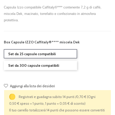
Capsula Izzo compatibile Caffitaly®**** contenente 7,2 g di caffè,
miscela Dek, macinato, torrefatto e confezionato in atmosfera
protettiva.
Box Capsule IZZO Caffitaly®**** miscela Dek
Set da 25 capsule compatibili
Set da 300 capsule compatibili
Aggiungi alla lista dei desideri
Registrati e guadagna subito 14 punti /0,70 €
(Ogni
0,50 € speso = 1 punto, 1 punto = 0,05 € di sconto)
Il tuo carrello totalizzerà 14 punti che possono essere convertiti